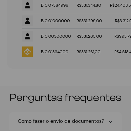
Ƀ 0,07364999
R$331.344,80
R$24.403,5
Ƀ 0,01000000
R$331.299,00
R$3.312,
Ƀ 0,00300000
R$331.265,00
R$993,7
Ƀ 0,01364000
R$331.261,00
R$4.518,
Perguntas frequentes
Como fazer o envio de documentos?