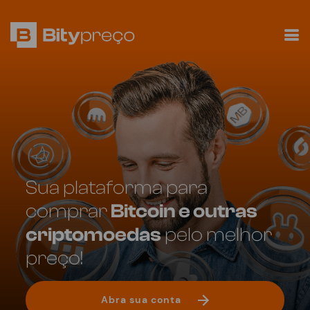
Sua plataforma para
comprar
Bitcoin e outras
criptomoedas
pelo melhor
preço!
Abra sua conta