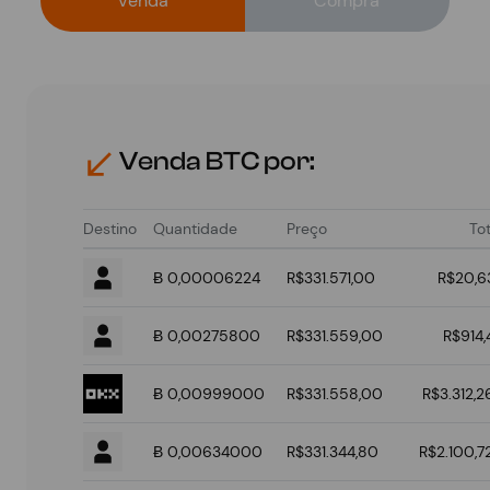
Venda
Compra
Venda BTC por:
Destino
Quantidade
Preço
Tot
Ƀ 0,00006224
R$331.571,00
R$20,6
Ƀ 0,00275800
R$331.559,00
R$914,
Ƀ 0,00999000
R$331.558,00
R$3.312,2
Ƀ 0,00634000
R$331.344,80
R$2.100,7