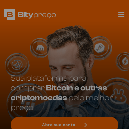
Sua plataforma para
comprar
Bitcoin e outras
criptomoedas
pelo melhor
preço!
Abra sua conta