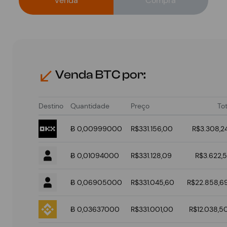
Venda
Compra
Venda BTC por:
Destino
Quantidade
Preço
Tot
Ƀ 0,00999000
R$331.156,00
R$3.308,2
Ƀ 0,01094000
R$331.128,09
R$3.622,5
Ƀ 0,06905000
R$331.045,60
R$22.858,6
Ƀ 0,03637000
R$331.001,00
R$12.038,5