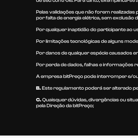
de seu controle. Para tanto, exemplifica-se 
Pelas validações que não forem realizadas
por falta de energia elétrica, sem exclusão
Por qualquer inaptidão do participante ao u
Por limitações tecnológicas de alguns mo
Por danos de qualquer espécie causados em 
Por perda de dados, falhas e informações rel
A empresa bitPreço pode interromper e/ou 
B.
Este regulamento poderá ser alterado pel
C.
Quaisquer dúvidas, divergências ou situa
pela Direção da bitPreço;