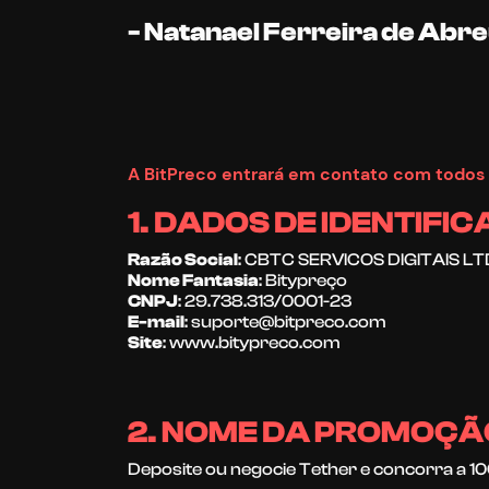
- Natanael Ferreira de Abr
A BitPreco entrará em contato com todos
1. DADOS DE IDENTIFI
Razão Social
: CBTC SERVICOS DIGITAIS L
Nome Fantasia
: Bitypreço
CNPJ
: 29.738.313/0001-23
E-mail
:
suporte@bitpreco.com
Site
: www.bitypreco.com
2. NOME DA PROMOÇÃ
Deposite ou negocie Tether e concorra a 