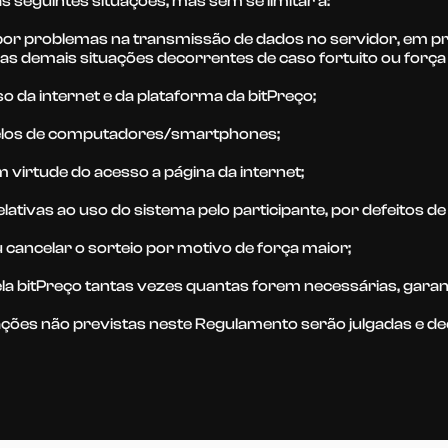
as seguintes situações, mas sem se limitar a:
 por problemas na transmissão de dados no servidor, em p
 das demais situações decorrentes de caso fortuito ou força
so da internet e da plataforma da bitPreço;
delos de computadores/smartphones;
virtude do acesso a página da internet;
ativas ao uso do sistema pelo participante, por defeitos de 
cancelar o sorteio por motivo de força maior;
a bitPreço tantas vezes quantas forem necessárias, garant
ções não previstas neste Regulamento serão julgadas e dec