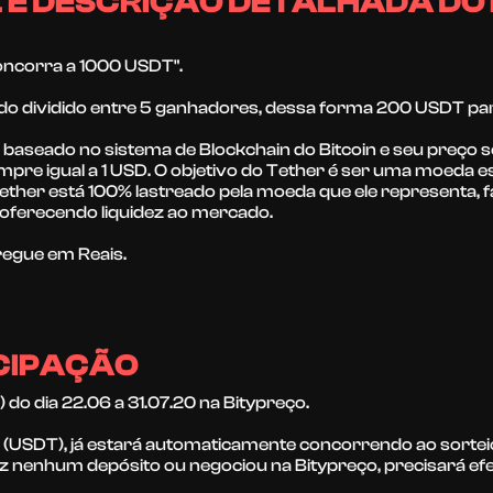
L E DESCRIÇÃO DETALHADA DO
oncorra a 1000 USDT".
do dividido entre 5 ganhadores, dessa forma 200 USDT pa
i baseado no sistema de Blockchain do Bitcoin e seu preço
empre igual a 1 USD. O objetivo do Tether é ser uma moeda 
Tether está 100% lastreado pela moeda que ele representa, 
 oferecendo liquidez ao mercado.
regue em Reais.
ICIPAÇÃO
do dia 22.06 a 31.07.20 na Bitypreço.
er (USDT), já estará automaticamente concorrendo ao sorte
ez nenhum depósito ou negociou na Bitypreço, precisará efe