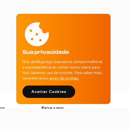
Sua privacidade
Nós, da Bitypreço, buscamos sempre melhorar
a sua experiência ao utilizar nosso site e, para
isso, fazemos uso de cookies. Para saber mais,
consulte nosso
aviso de cookies.
Aceitar Cookies
eço
Baixe o app
 de Uso
App store