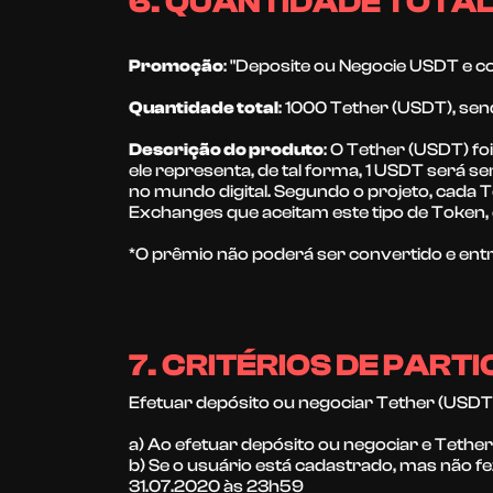
6. QUANTIDADE TOTA
Promoção
:
"Deposite ou Negocie USDT e c
Quantidade total
:
1000 Tether (USDT), sen
Descrição do produto
:
O Tether (USDT) fo
ele representa, de tal forma, 1 USDT será s
no mundo digital. Segundo o projeto, cada 
Exchanges que aceitam este tipo de Token,
*O prêmio não poderá ser convertido e ent
7. CRITÉRIOS DE PART
Efetuar depósito ou negociar Tether (USDT) 
a) Ao efetuar depósito ou negociar e Teth
b) Se o usuário está cadastrado, mas não f
31.07.2020 às 23h59