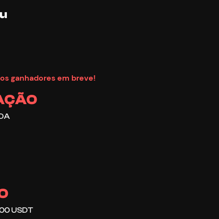
eu
 os ganhadores em breve!
CAÇÃO
TDA
O
1000 USDT