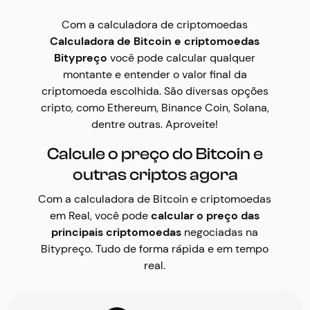
Com a calculadora de criptomoedas
Calculadora de Bitcoin e criptomoedas
Bitypreço
você pode calcular qualquer
montante e entender o valor final da
criptomoeda escolhida. São diversas opções
cripto, como Ethereum, Binance Coin, Solana,
dentre outras. Aproveite!
Calcule o preço do
Bitcoin
e
outras criptos agora
Com a calculadora de
Bitcoin
e criptomoedas
em Real, você pode
calcular o preço das
principais criptomoedas
negociadas na
Bitypreço. Tudo de forma rápida e em tempo
real.