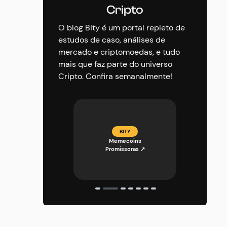
Cripto
O blog Bity é um portal repleto de
estudos de caso, análises de
mercado e criptomoedas, e tudo
mais que faz parte do universo
Cripto. Confira semanalmente!
BITY
BITY
Memecoins
Criptomoedas de IA ↗
Promissoras ↗