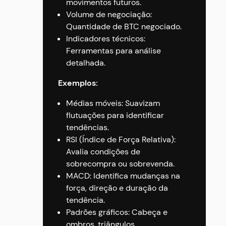
movimentos futuros.
Volume de negociação:
Quantidade de BTC negociado.
Indicadores técnicos:
Ferramentas para análise
detalhada.
Exemplos:
Médias móveis: Suavizam
flutuações para identificar
tendências.
RSI (Índice de Força Relativa):
Avalia condições de
sobrecompra ou sobrevenda.
MACD: Identifica mudanças na
força, direção e duração da
tendência.
Padrões gráficos: Cabeça e
ombros, triângulos.