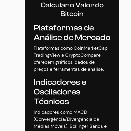
Calcular o Valor do
Bitcoin
Plataformas de
Análise de Mercado
Plataformas como CoinMarketCap,
TradingView e CryptoCompare
oferecem gráficos, dados de
preços e ferramentas de análise.
Indicadores e
Osciladores
Técnicos
Indicadores como MACD
(Convergência/Divergência de
Médias Móveis), Bollinger Bands e