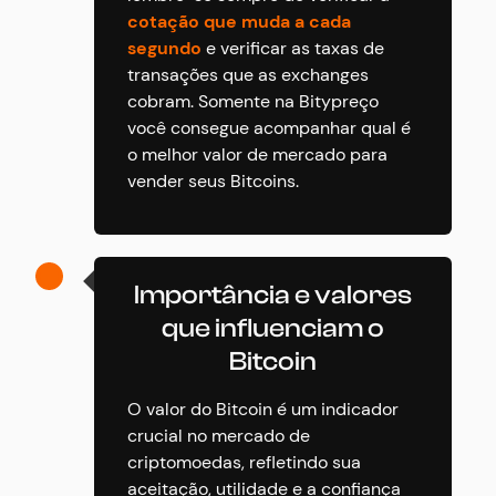
cotação que muda a cada
segundo
e verificar as taxas de
transações que as exchanges
cobram. Somente na Bitypreço
você consegue acompanhar qual é
o melhor valor de mercado para
vender seus Bitcoins.
Importância e valores
que influenciam o
Bitcoin
O valor do Bitcoin é um indicador
crucial no mercado de
criptomoedas, refletindo sua
aceitação, utilidade e a confiança