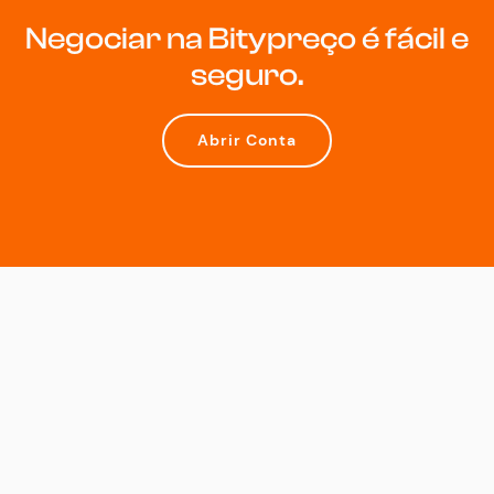
Negociar na Bitypreço é fácil e
seguro.
Abrir Conta