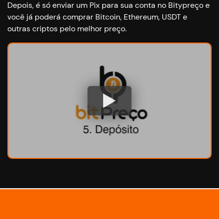
Depois, é só enviar um Pix para sua conta no Bitypreço e
você já poderá comprar Bitcoin, Ethereum, USDT e
outras criptos pelo melhor preço.