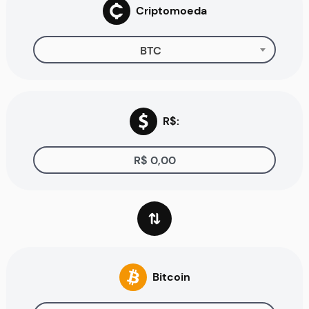
Criptomoeda
BTC
R$:
Bitcoin