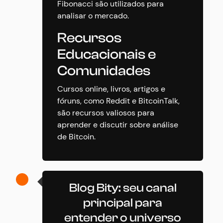
Fibonacci são utilizados para
analisar o mercado.
Recursos
Educacionais e
Comunidades
Cursos online, livros, artigos e
fóruns, como Reddit e BitcoinTalk,
são recursos valiosos para
aprender e discutir sobre análise
de Bitcoin.
Blog Bity: seu canal
principal para
entender o universo