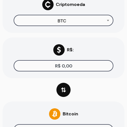
Criptomoeda
BTC
R$:
Bitcoin