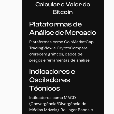
Calcular o Valor do
Bitcoin
Plataformas de
Análise de Mercado
Plataformas como CoinMarketCap,
TradingView e CryptoCompare
oferecem gráficos, dados de
preços e ferramentas de análise.
Indicadores e
Osciladores
Técnicos
Indicadores como MACD
(Convergência/Divergência de
Médias Móveis), Bollinger Bands e