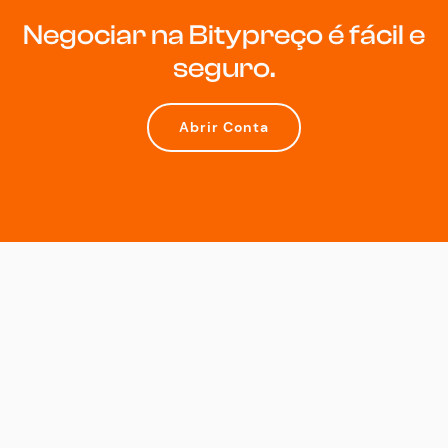
Negociar na Bitypreço é fácil e
seguro.
Abrir Conta