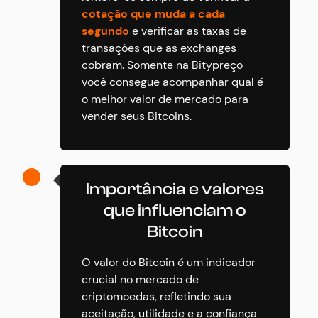
cotação que muda a cada
segundo
e verificar as taxas de
transações que as exchanges
cobram. Somente na Bitypreço
você consegue acompanhar qual é
o melhor valor de mercado para
vender seus Bitcoins.
Importância e valores
que influenciam o
Bitcoin
O valor do Bitcoin é um indicador
crucial no mercado de
criptomoedas, refletindo sua
aceitação, utilidade e a confiança