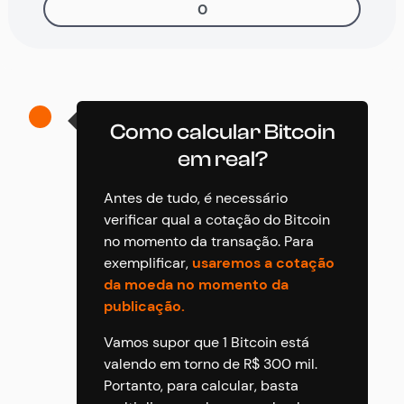
Como calcular Bitcoin
em real?
Antes de tudo, é necessário
verificar qual a cotação do Bitcoin
no momento da transação. Para
exemplificar,
usaremos a cotação
da moeda no momento da
publicação.
Vamos supor que 1 Bitcoin está
valendo em torno de R$ 300 mil.
Portanto, para calcular, basta