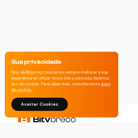
Sua privacidade
Nós, da Bitypreço, buscamos sempre melhorar a sua
experiência ao utilizar nosso site e, para isso, fazemos
uso de cookies. Para saber mais, consulte nosso
aviso
de cookies.
Aceitar Cookies
Soluções