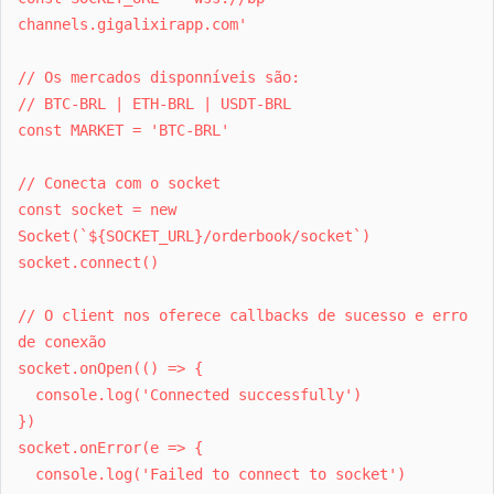
channels.gigalixirapp.com'
// Os mercados disponníveis são:
// BTC-BRL | ETH-BRL | USDT-BRL
const MARKET = 'BTC-BRL'
// Conecta com o socket
const socket = new
Socket(`${SOCKET_URL}/orderbook/socket`)
socket.connect()
// O client nos oferece callbacks de sucesso e erro
de conexão
socket.onOpen(() => {
console.log('Connected successfully')
})
socket.onError(e => {
console.log('Failed to connect to socket')