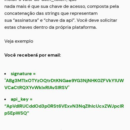
nada mais é que sua chave de acesso, composta pela
concatenação das strings que representam
sua “assinatura” e “chave da api”. Você deve solicitar
estas chaves dentro da própria plataforma.
Veja exemplo
Você receberá por email:
signature =
"ABg3MTIxOTYzOQtrDtKNGae9YG3NjNHK0ZFVkY1UW
VCaCtRQXYvWkIxRlAvSlRSV"
api_key =
“ApVdlRUCddOd3p0RSt6VExvN3NqZlhIcUcxZWJpclR
pSEpWSQ”