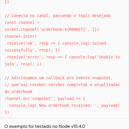
})
// Conecta no canal, passando o topic desejado
const channel =
socket.channel(`orderbook:${MARKET}`, {})
channel.join()
.receive('ok', resp => { console.log('Joined
successfully', resp); })
.receive('error', resp => { console.log('Unable to
join', resp); })
// Adicionamos um callback pro evento snapshot,
// que vai receber versões completas e atualizadas
do orderbook
channel.on('snapshot', payload => {
console.log('New orderbook received: ', payload)
})
O exemplo foi testado no Node v15.4.0