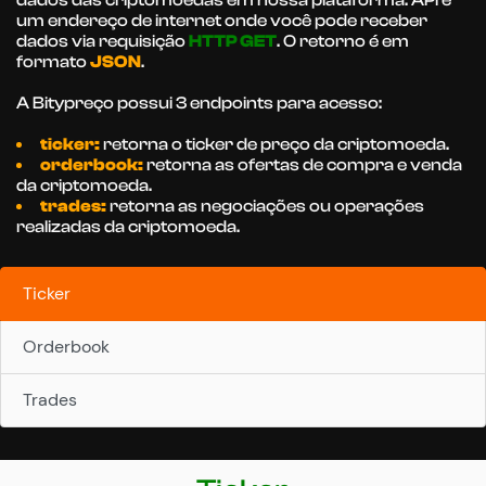
dados das criptomoedas em nossa plataforma. API é
um endereço de internet onde você pode receber
dados via requisição
HTTP GET
. O retorno é em
formato
JSON
.
A Bitypreço possui 3 endpoints para acesso:
ticker:
retorna o ticker de preço da criptomoeda.
orderbook:
retorna as ofertas de compra e venda
da criptomoeda.
trades:
retorna as negociações ou operações
realizadas da criptomoeda.
Ticker
Orderbook
Trades