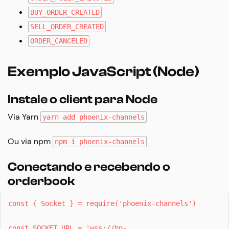
BUY_ORDER_CREATED
SELL_ORDER_CREATED
ORDER_CANCELED
Exemplo JavaScript (Node)
Instale o client para Node
Via Yarn
yarn add phoenix-channels
Ou via npm
npm i phoenix-channels
Conectando e recebendo o
orderbook
const { Socket } = require('phoenix-channels')
const SOCKET_URL = 'wss://bp-