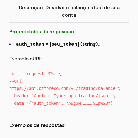
Descrição: Devolve o balanço atual de sua
conta
Propriedades da requisição:
auth_token = [seu_token] (string).
.
Exemplo cURL:
curl --request POST \
--url
https://api.bitpreco.com/v1/trading/balance \
--header 'Content-Type: application/json' \
--data '{"auth_token": "ABg3M………….SEpWSQ"}'
Exemplos de respostas: