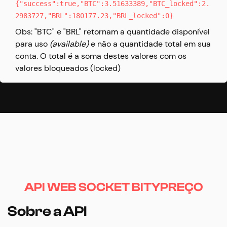
{"success":true,"BTC":3.51633389,"BTC_locked":2.
2983727,"BRL":180177.23,"BRL_locked":0}
Obs: "BTC" e "BRL" retornam a quantidade disponível
para uso
(available)
e não a quantidade total em sua
conta. O total é a soma destes valores com os
valores bloqueados (locked)
API WEB SOCKET BITYPREÇO
Sobre a API