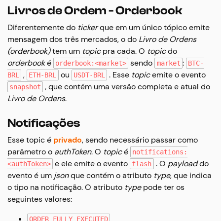
Livros de Ordem - Orderbook
Diferentemente do
ticker
que em um único tópico emite
mensagem dos três mercados, o do
Livro de Ordens
(orderbook)
tem um
topic
pra cada. O
topic
do
orderbook
é
sendo
:
orderbook:<market>
market
BTC-
,
ou
. Esse
topic
emite o evento
BRL
ETH-BRL
USDT-BRL
, que contém uma versão completa e atual do
snapshot
Livro de Ordens
.
Notificações
Esse topic é
privado
, sendo necessário passar como
parâmetro o
authToken
. O
topic
é
notifications:
e ele emite o evento
. O
payload
do
<authToken>
flash
evento é um
json
que contém o atributo
type
, que indica
o tipo na notificação. O atributo
type
pode ter os
seguintes valores:
ORDER_FULLY_EXECUTED