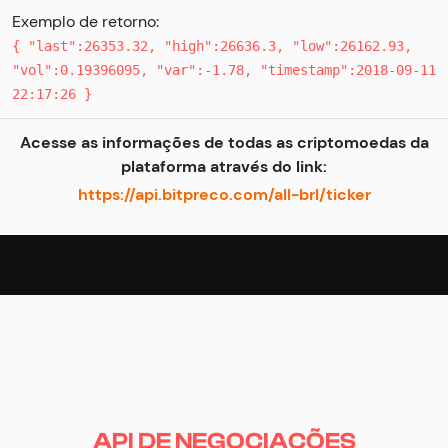
Exemplo de retorno:
{ "last":26353.32, "high":26636.3, "low":26162.93,
"vol":0.19396095, "var":-1.78, "timestamp":2018-09-11
22:17:26 }
Acesse as informações de todas as criptomoedas da
plataforma através do link:
https://api.bitpreco.com/all-brl/ticker
API DE NEGOCIAÇÕES